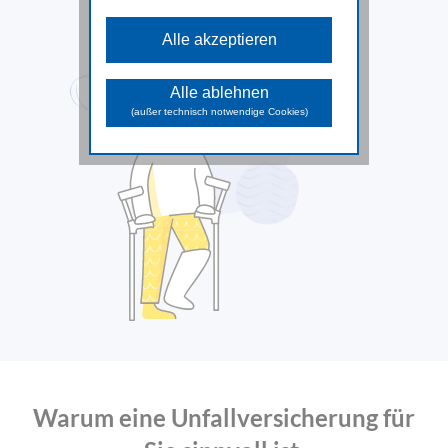
Diese Cookies sind für die
grundlegenden Funktionen der Website
Alle akzeptieren
erforderlich und können nicht deaktiviert
*Weiterleitung auf uniqa.at
werden.
Analyse Cookies
Alle ablehnen
Diese Cookies unterstützen beim
(außer technisch notwendige Cookies)
Sammeln allgemeiner Daten über die
Website-Nutzung. Damit analysieren wir
das Verhalten und die Zugriffsquellen
der Besuchenden und können in
weiterer Folge die zur Verfügung
gestellten Inhalte und Funktionen
optimieren.
Marketing Cookies
Diese Cookies dienen dazu
Marketingaktivitäten zu optimieren und
werden von unseren Werbepartnern
genutzt, um Ihnen sowohl auf unserer
Seite als auch auf anderen Webseiten
passendere Werbung und Inhalte
anzuzeigen.
Warum eine Unfallversicherung für