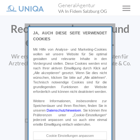
GeneralAgentur
VA In Fidem Salzburg OG
Rechnungen bequem und
JA, AUCH DIESE SEITE VERWENDET
einfach einreichen.
COOKIES
Mit Hilfe von Analyse- und Marketing-Cookies
wollen wir unsere Website für Sie optimal
Wir ersetzen Ihnen schnellstmöglich Ihre Kosten für
gestalten und relevante Inhalte in den
Arztrechnungen, Physiotherapie, Medikamente & Co.
Vordergrund stellen. Diese Cookies werden erst
nach Ihrer aktiven Einwilligung durch Klick auf
„Alle akzeptieren“ gesetzt. Wenn Sie dies nicht
wünschen, klicken Sie bitte auf „Alle ablehnen“.
Technisch notwendige Cookies sind für die
grundlegenden Funktionen der Website
erforderlich und können nicht deaktiviert werden.
Weitere Informationen, insbesondere zur
Speicherdauer und Ihren Rechten, finden Sie in
unseren
Datenschutzhinweisen
. Sie können Ihre
Präferenzen unter „Cookie-Einstellungen“
jederzeit anpassen und so auch eine einmal
erteilte Einwilligung einfach widerrufen.
Technische Cookies
Cookie Einstellungen anpassen